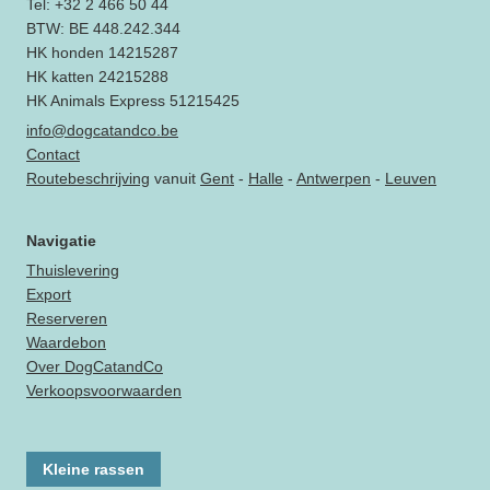
Tel: +32 2 466 50 44
BTW: BE 448.242.344
HK honden 14215287
HK katten 24215288
HK Animals Express 51215425
info@dogcatandco.be
Contact
Routebeschrijving
vanuit
Gent
-
Halle
-
Antwerpen
-
Leuven
Navigatie
Thuislevering
Export
Reserveren
Waardebon
Over DogCatandCo
Verkoopsvoorwaarden
Kleine rassen