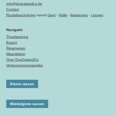
info@dogcatandco.be
Contact
Routebeschrijving
vanuit
Gent
-
Halle
-
Antwerpen
-
Leuven
Navigatie
Thuislevering
Export
Reserveren
Waardebon
Over DogCatandCo
Verkoopsvoorwaarden
Kleine rassen
Middelgrote rassen