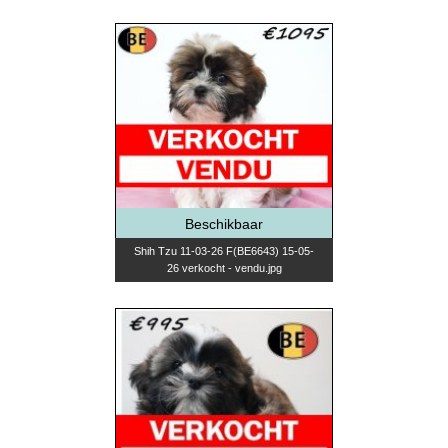
Beschikbaar
Shih Tzu 11-03-26 F(BE6643) 15-05-
26 verkocht - vendu.jpg