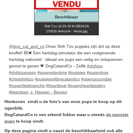
Beschikbaar
Shih Tzu 16-03-26 M (BE6419)
270526 Verkocht - Vendu.jpg
@dog_cat_and_co
Onze Shih Tzu puppies zijn dol op deze
knuffel! 🧸💓 Een hartslag-simulator die een rustgevende
hartslag nabootst - ideaal om pups een veilig en ontspannen
gevoel te geven 💗 DogCatandCo - Zellik
#shihtzu
#shihtzupuppy
#puppyplaytime
#puppies
#puppylove
#chiotshihtzu
#puppiesofdogcatandco
#openopzondag
#ouvertledimanche
#heartbeat
#puppyheartbeattoy
#beeztees
♬ Happier - Barpen
Hierboven vindt u de foto’s van onze pups te koop op dit
ogenblik.
DogCatandCo is een erkend fokker waar u steeds
de mooiste
pups
te koop vindt.
Op deze pagina vindt u naast de beschikbaarheid ook alle