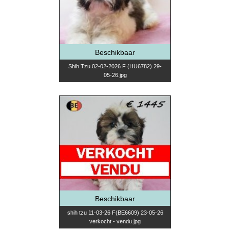
Beschikbaar
Shih Tzu 02-02-2026 F (HU6782) 29-
05-26.jpg
Beschikbaar
shih tzu 11-03-26 F(BE6609) 23-05-26
verkocht - vendu.jpg