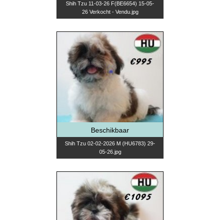
Shih Tzu 11-03-26 F(BE6654) 15-05-
26 Verkocht - Vendu.jpg
Beschikbaar
Shih Tzu 02-02-2026 M (HU6783) 29-
05-26.jpg