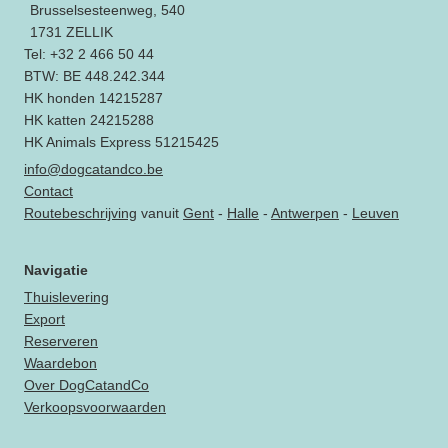
Brusselsesteenweg, 540
1731 ZELLIK
Tel: +32 2 466 50 44
BTW: BE 448.242.344
HK honden 14215287
HK katten 24215288
HK Animals Express 51215425
info@dogcatandco.be
Contact
Routebeschrijving
vanuit
Gent
-
Halle
-
Antwerpen
-
Leuven
Navigatie
Thuislevering
Export
Reserveren
Waardebon
Over DogCatandCo
Verkoopsvoorwaarden