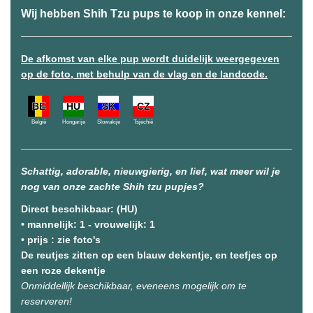
Wij hebben Shih Tzu pups te koop in onze kennel:
De afkomst van elke pup wordt duidelijk weergegeven
op de foto, met behulp van de vlag en de landcode.
BE
HU
SK
CZ
België
Hongarije
Slowakije
Tsjechië
Schattig, adorable, nieuwgierig, en lief, wat meer wil je
nog van onze zachte Shih tzu pupjes?
Direct beschikbaar: (HU)
• mannelijk: 1 - vrouwelijk: 1
• prijs : zie foto's
De reutjes zitten op een blauw dekentje, en teefjes op
een roze dekentje
Onmiddellijk beschikbaar, eveneens mogelijk om te
reserveren!