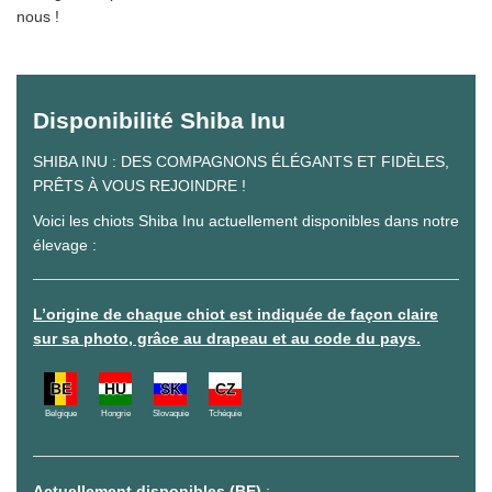
nous !
Disponibilité Shiba Inu
SHIBA INU : DES COMPAGNONS ÉLÉGANTS ET FIDÈLES,
PRÊTS À VOUS REJOINDRE !
Voici les chiots Shiba Inu actuellement disponibles dans notre
élevage :
L’origine de chaque chiot est indiquée de façon claire
sur sa photo, grâce au drapeau et au code du pays.
BE
HU
SK
CZ
Belgique
Hongrie
Slovaquie
Tchéquie
Actuellement disponibles (BE)
: