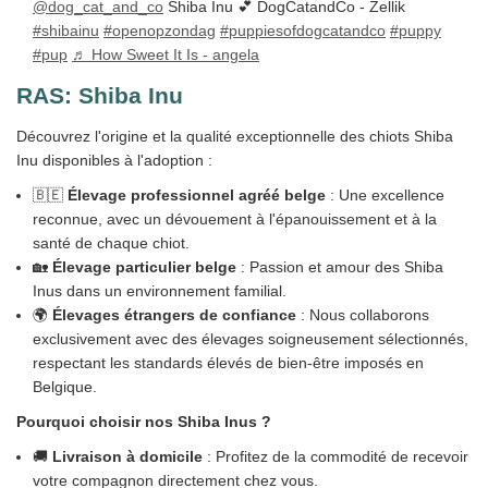
@dog_cat_and_co
Shiba Inu 💕 DogCatandCo - Zellik
#shibainu
#openopzondag
#puppiesofdogcatandco
#puppy
#pup
♬ How Sweet It Is - angela
RAS:
Shiba Inu
Découvrez l'origine et la qualité exceptionnelle des chiots Shiba
Inu disponibles à l'adoption :
🇧🇪
Élevage professionnel agréé belge
: Une excellence
reconnue, avec un dévouement à l'épanouissement et à la
santé de chaque chiot.
🏡
Élevage particulier belge
: Passion et amour des Shiba
Inus dans un environnement familial.
🌍
Élevages étrangers de confiance
: Nous collaborons
exclusivement avec des élevages soigneusement sélectionnés,
respectant les standards élevés de bien-être imposés en
Belgique.
Pourquoi choisir nos Shiba Inus ?
🚚
Livraison à domicile
: Profitez de la commodité de recevoir
votre compagnon directement chez vous.