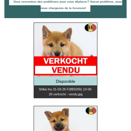
Vous rencontrez des problèmes pour vous déplacer? Aucun problème, nous
nous chargeons de la livraison!
Disponible
Shiba Inu 31-03-26 F(BE6265) 10-06-
26 verkocht - vendu.jpg