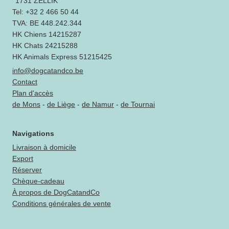
1731 ZELLIK
Tel: +32 2 466 50 44
TVA: BE 448.242.344
HK Chiens 14215287
HK Chats 24215288
HK Animals Express 51215425
info@dogcatandco.be
Contact
Plan d'accès
de Mons
-
de Liège
-
de Namur
-
de Tournai
Navigations
Livraison à domicile
Export
Réserver
Chèque-cadeau
À propos de DogCatandCo
Conditions générales de vente