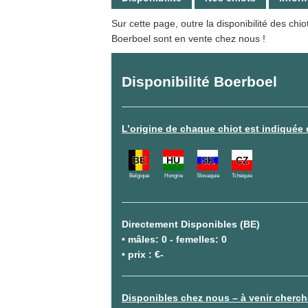
Sur cette page, outre la disponibilité des chi
Boerboel sont en vente chez nous !
Disponibilité Boerboel
L’origine de chaque chiot est indiquée 
BE
HU
SK
CZ
Belgique
Hongrie
Slovaquie
Tchéquie
Directement Disponibles
(BE)
• mâles: 0 - femelles: 0
• prix : €-
Disponibles chez nous – à venir cherch