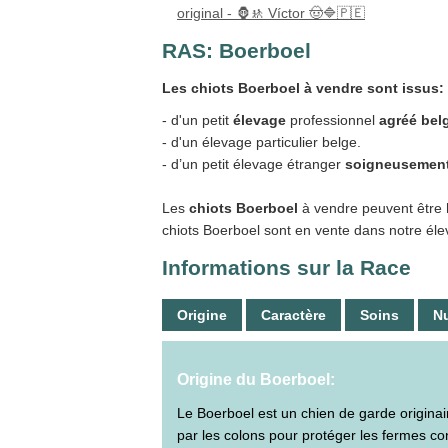
original - 🦍🚸 Víctor 🤠🔷🇵🇪
RAS:
Boerboel
Les chiots Boerboel à vendre sont issus:
- d'un petit
élevage
professionnel
agréé bel
- d'un élevage particulier belge.
- d’un petit élevage étranger
soigneusement
Les
chiots Boerboel
à vendre peuvent être
chiots Boerboel sont en vente dans notre éle
Informations sur la Race
Origine
Caractère
Soins
Nu
Origine du Boerboel:
Le Boerboel est un chien de garde origina
par les colons pour protéger les fermes co