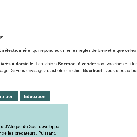
ge.
 sélectionné
et qui répond aux mêmes règles de bien-être que celle
livrés à domicile
. Les chiots
Boerboel à vendre
sont vaccinés et iden
vage. Si vous envisagez d'acheter un chiot
Boerboel
, vous êtes au bo
trition
Éducation
ire d’Afrique du Sud, développé
ntre les prédateurs. Puissant,