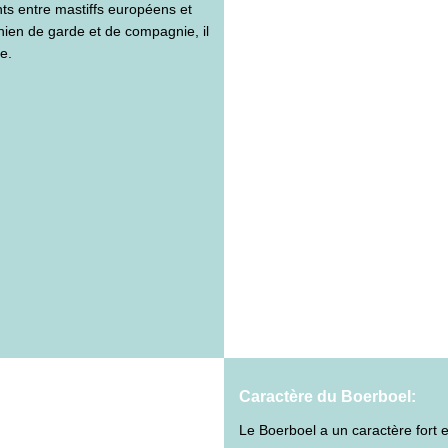
ents entre mastiffs européens et
hien de garde et de compagnie, il
e.
Caractère du Boerboel:
Le Boerboel a un caractère fort et