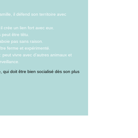
amille, il défend son territoire avec
il crée un lien fort avec eux.
s peut être têtu.
n’aboie pas sans raison.
ître ferme et expérimenté.
 : peut vivre avec d’autres animaux et
rveillance.
 qui doit être bien socialisé dès son plus