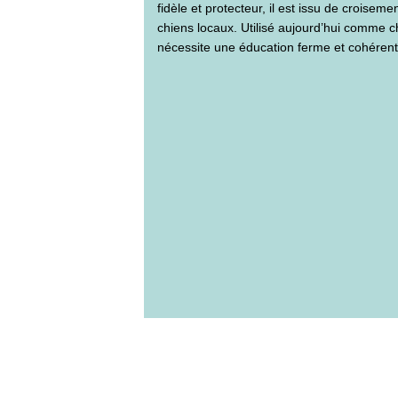
fidèle et protecteur, il est issu de croisem
chiens locaux. Utilisé aujourd’hui comme c
nécessite une éducation ferme et cohérent