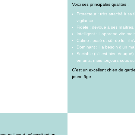
Voici ses principales qualités :
Protecteur : très attaché à sa f
vigilance.
Fidèle : dévoué à ses maîtres, 
Intelligent : il apprend vite mai
Calme : posé et sûr de lui, il 
Dominant : il a besoin d’un ma
Sociable (s’il est bien éduqué)
enfants, mais toujours sous su
C’est un excellent chien de garde,
jeune âge.
son poil court, nécessitant un