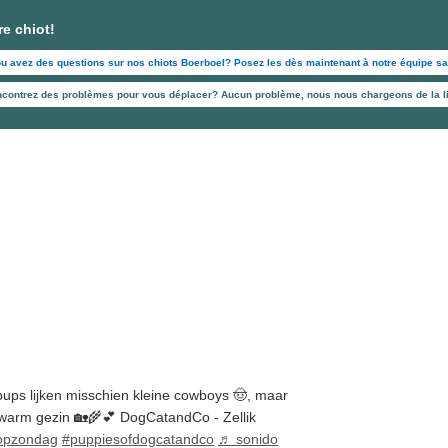
re chiot!
ou avez des questions sur nos chiots Boerboel? Posez les dès maintenant à notre équipe sa
ncontrez des problèmes pour vous déplacer? Aucun problème, nous nous chargeons de la li
ups lijken misschien kleine cowboys 🤠, maar
 warm gezin 🏡🌾💕 DogCatandCo - Zellik
opzondag
#puppiesofdogcatandco
♬ sonido