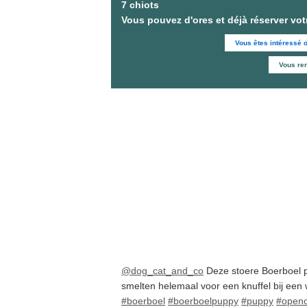
7 chiots
Vous pouvez d'ores et déjà réserver vot
Vous êtes intéressé 
Vous re
@dog_cat_and_co
Deze stoere Boerboel p
smelten helemaal voor een knuffel bij een
#boerboel
#boerboelpuppy
#puppy
#open