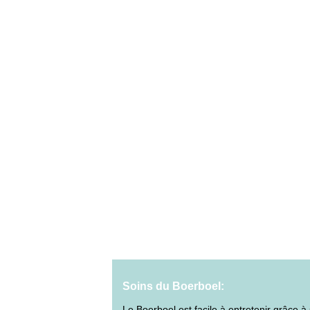
Soins du Boerboel:
Le Boerboel est facile à entretenir grâce à 