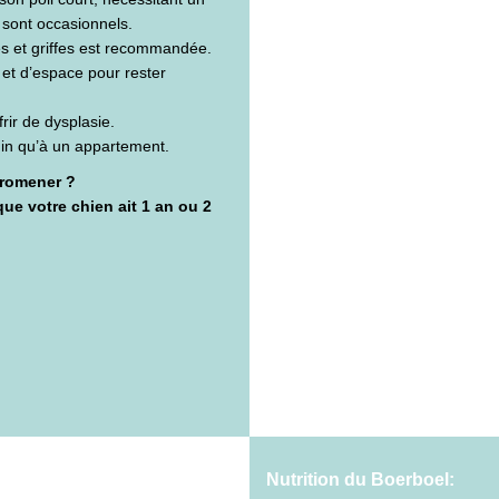
sont occasionnels.
les et griffes est recommandée.
et d’espace pour rester
frir de dysplasie.
din qu’à un appartement.
promener ?
ue votre chien ait 1 an ou 2
Nutrition du Boerboel: