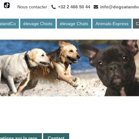
Nous contacter :
+32 2 466 50 44
info@dogcatandc
atandCo
élevage Chiots
élevage Chats
Animals-Express
C
ations sur la race
Contact