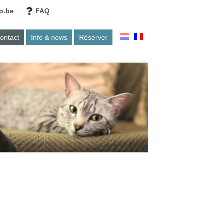
o.be
FAQ
ontact
Info & news
Réserver