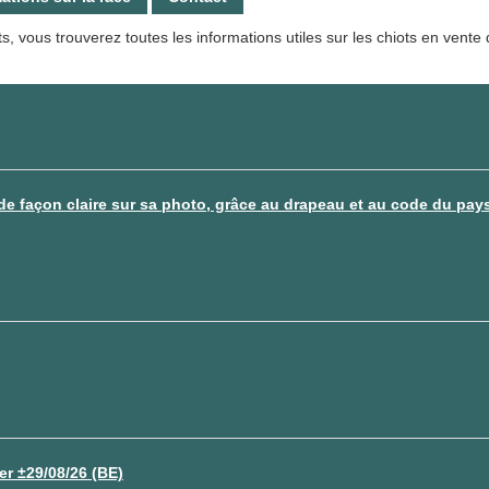
ots, vous trouverez toutes les informations utiles sur les chiots en vent
de façon claire sur sa photo, grâce au drapeau et au code du pay
er ±29/08/26 (BE)