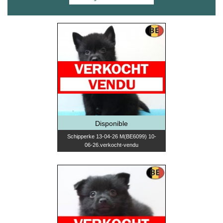
Disponible
Schipperke 13-04-26 M(BE6099) 10-
06-26.verkocht-vendu