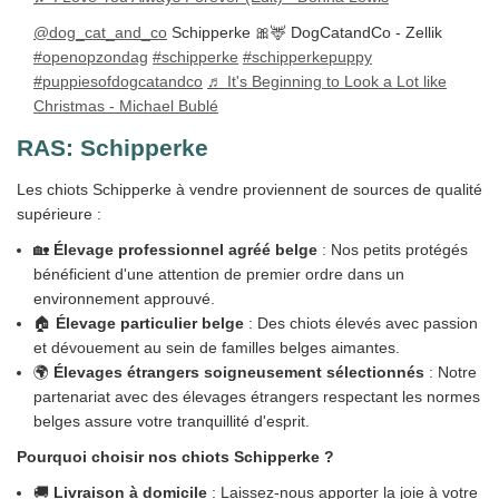
@dog_cat_and_co
Schipperke 🎀🦌 DogCatandCo - Zellik
#openopzondag
#schipperke
#schipperkepuppy
#puppiesofdogcatandco
♬ It's Beginning to Look a Lot like
Christmas - Michael Bublé
RAS:
Schipperke
Les chiots Schipperke à vendre proviennent de sources de qualité
supérieure :
🏡
Élevage professionnel agréé belge
: Nos petits protégés
bénéficient d'une attention de premier ordre dans un
environnement approuvé.
🏠
Élevage particulier belge
: Des chiots élevés avec passion
et dévouement au sein de familles belges aimantes.
🌍
Élevages étrangers soigneusement sélectionnés
: Notre
partenariat avec des élevages étrangers respectant les normes
belges assure votre tranquillité d'esprit.
Pourquoi choisir nos chiots Schipperke ?
🚚
Livraison à domicile
: Laissez-nous apporter la joie à votre