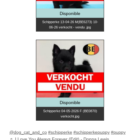
Disponible
Schipperke 13-04-26 M(BE6273) 10-
06-26 verkocht - vendu .jpg
Disponible
Schipperke 04-05-2026 F (BE0870)
verkocht.jpg
@dog_cat_and_co
#schipperke
#schipperkepuppy
#puppy
♬ I Love You Always Forever (Edit) - Donna Lewis