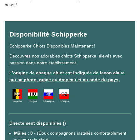
nous !
Disponibilité Schipperke
Schipperke Chiots Disponibles Maintenant !
Découvrez nos adorables chiots Schipperke, élevés avec
passion dans notre établissement.
L’origine de chaque chiot est indiquée de façon claire
sur sa photo, grâce au drapeau et au code du pays.
BE
HU
SK
CZ
Belgique
Hongrie
Slovaquie
Tchéquie
Directement disponibles ()
Mâles
: 0 - (Doux compagnons installés confortablement