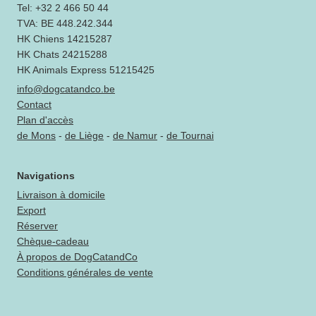
Tel: +32 2 466 50 44
TVA: BE 448.242.344
HK Chiens 14215287
HK Chats 24215288
HK Animals Express 51215425
info@dogcatandco.be
Contact
Plan d'accès
de Mons
-
de Liège
-
de Namur
-
de Tournai
Navigations
Livraison à domicile
Export
Réserver
Chèque-cadeau
À propos de DogCatandCo
Conditions générales de vente