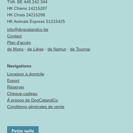
TVA: BE 448.242.344
HK Chiens 14215287
HK Chats 24215288
HK Animals Express 51215425
info@dogcatandco.be
Contact
Plan d'accès
de Mons
-
de Liège
-
de Namur
-
de Tournai
Navigations
Livraison à domicile
Export
Réserver
Chèque-cadeau
À propos de DogCatandCo
Conditions générales de vente
Petite taille