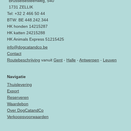
Brusselsesteenweg, 540
1731 ZELLIK
Tel: +32 2 466 50 44
BTW: BE 448.242.344
HK honden 14215287
HK katten 24215288
HK Animals Express 51215425
info@dogcatandco.be
Contact
Routebeschrijving
vanuit
Gent
-
Halle
-
Antwerpen
-
Leuven
Navigatie
Thuislevering
Export
Reserveren
Waardebon
Over DogCatandCo
Verkoopsvoorwaarden