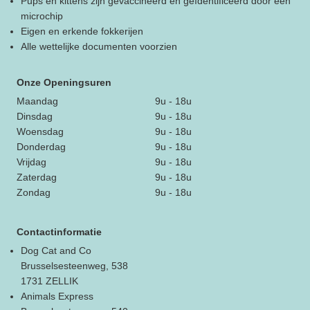
Pups en kittens zijn gevaccineerd en geïdentificeerd door een
microchip
Eigen en erkende fokkerijen
Alle wettelijke documenten voorzien
Onze Openingsuren
Maandag
9u - 18u
Dinsdag
9u - 18u
Woensdag
9u - 18u
Donderdag
9u - 18u
Vrijdag
9u - 18u
Zaterdag
9u - 18u
Zondag
9u - 18u
Contactinformatie
Dog Cat and Co
Brusselsesteenweg, 538
1731 ZELLIK
Animals Express