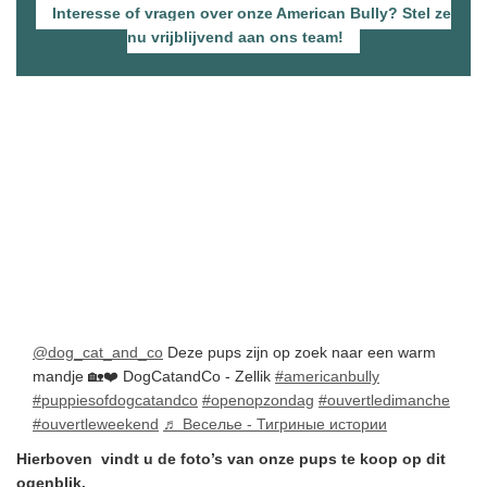
Interesse of vragen over onze American Bully? Stel ze
nu vrijblijvend aan ons team!
@dog_cat_and_co
Deze pups zijn op zoek naar een warm
mandje 🏡❤️ DogCatandCo - Zellik
#americanbully
#puppiesofdogcatandco
#openopzondag
#ouvertledimanche
#ouvertleweekend
♬ Веселье - Тигриные истории
Hierboven vindt u de foto’s van onze pups te koop op dit
ogenblik.