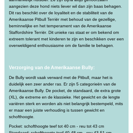
aangezien deze hond niets liever wil dan zijn baas behagen.
Dit ras beschikt over de loyaliteit en de stabiliteit van de
Amerikaanse Pitbull Terriër met behoud van de gezellige,
beminnelijke en het temperament van de Amerikaanse
Staffordshire Terriër. Dit unieke ras staat er om bekend om
extreem tolerant met kinderen te zijn en beschikken over een
overweldigend enthousiasme om de familie te behagen.
Verzorging van de Amerikaanse Bully:
De Bully wordt vaak verward met de Pitbull, maar het is
duidelijk een zeer ander ras. Er zijn 5 categorieën van de
Amerikaanse Bully. De pocket, de standaard, de extra grote
(XL), de extreme en de klassieke. Het gewicht en de lengte
variëren sterk en worden als niet belangrijk bestempeld, mits
er maar een juiste verhouding is tussen gewicht en
schofthoogte.
Pocket: schofthoogte teef tot 40 cm - reu tot 43 cm
Standaard: schofthoogte teef 40-48 cm - reu 43-51 cm