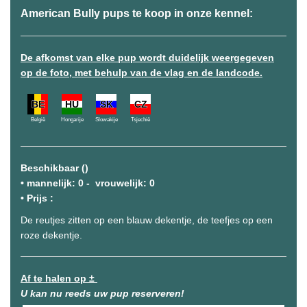
American Bully pups te koop in onze kennel:
De afkomst van elke pup wordt duidelijk weergegeven
op de foto, met behulp van de vlag en de landcode.
BE
HU
SK
CZ
België
Hongarije
Slowakije
Tsjechië
Beschikbaar ()
• mannelijk: 0 - vrouwelijk: 0
• Prijs :
De reutjes zitten op een blauw dekentje, de teefjes op een
roze dekentje.
Af te halen op ±
U kan nu reeds uw pup reserveren!