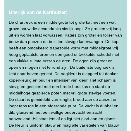
Uiterlijk van de Karthuizer:
De chartreux is een middelgrote tot grote kat met een wat
grove bouw die desondanks sierlijk oogt. Ze groeien vrij lang
uit en worden laat volwassen. Katers zijn groter en forser van
bouw dan poezen en bezitten stevige katerwangen. De kop
heeft een omgekeerd trapezoïde vorm met middelgrote vrij
hoog geplaatste oren en een goed ontwikkelde schedel met
een vlakke ruimte tussen de oren. De ogen zijn groot en
open en mogen niet te rond zijn. De buitenste ooghoek is
licht naar boven gericht. De oogkleur is diepgeel tot donker
koperkleurig en puur en intensief van kleur. Het lichaam is
stevig en gespierd met een brede borstkas en staat op
middelhoge gespierde poten met vrij grote stevige voeten.
De staart is gemiddeld van lengte, breed aan de aanzet en
loopt taps toe in een afgeronde punt. De vacht is dubbel en
dik, glanzend met een wollige ondervacht en zacht
aanvoelend. Hij staat iets af en ligt niet glad aan en glanst.
De kleur is uniform blauw en mag alle variëteiten van blauw