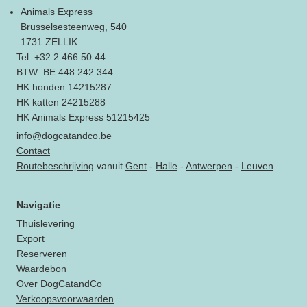
Animals Express
Brusselsesteenweg, 540
1731 ZELLIK
Tel: +32 2 466 50 44
BTW: BE 448.242.344
HK honden 14215287
HK katten 24215288
HK Animals Express 51215425
info@dogcatandco.be
Contact
Routebeschrijving
vanuit
Gent
-
Halle
-
Antwerpen
-
Leuven
Navigatie
Thuislevering
Export
Reserveren
Waardebon
Over DogCatandCo
Verkoopsvoorwaarden