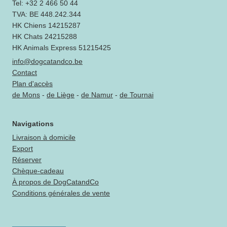
Tel: +32 2 466 50 44
TVA: BE 448.242.344
HK Chiens 14215287
HK Chats 24215288
HK Animals Express 51215425
info@dogcatandco.be
Contact
Plan d'accès
de Mons
-
de Liège
-
de Namur
-
de Tournai
Navigations
Livraison à domicile
Export
Réserver
Chèque-cadeau
À propos de DogCatandCo
Conditions générales de vente