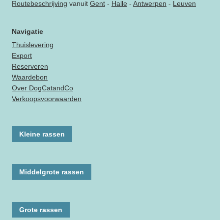
Routebeschrijving
vanuit
Gent
-
Halle
-
Antwerpen
-
Leuven
Navigatie
Thuislevering
Export
Reserveren
Waardebon
Over DogCatandCo
Verkoopsvoorwaarden
Kleine rassen
Middelgrote rassen
Grote rassen